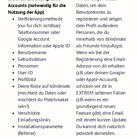
Accounts (notwendig für die
Daten, um dein
Nutzung der App)
Benutzerkonto zu
Verifizierungsmethode
registrieren und zeigen
(nur für dich sichtbar):
dein Profil außerdem
Telefonnummer oder
Personen, die du
Google Account
innerhalb von blindmate
Information oder Apple ID
als Freunde hinzufügst.
Benutzername
Wenn wir bei der
Geburtsdatum
Registrierung eine Email-
Pronomen
Adresse von dir erhalten
User-ID
(z.B. über deinen Google-
Profilbild
oder Apple-Account),
Deine Rolle auf blindmate
schicken wir dir in
(möchtest du Dates oder
EXTREM seltenen Fällen
möchtest du Matchmaker
(z.B. wenn es ein
sein?)
grundlegend neues
Verschickte
Feature gibt) eine Email
Einladungslinks
mit einem kurzen Update.
Installationsparameter
Du kannst dich natürlich
(Referrer)
jederzeit abmelden.