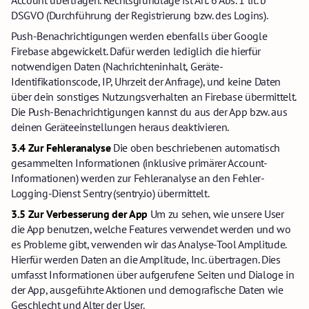
Account übertragen. Rechtsgrundlage ist Art. 6 Abs. 1 lit. b
DSGVO (Durchführung der Registrierung bzw. des Logins).
Push-Benachrichtigungen werden ebenfalls über Google
Firebase abgewickelt. Dafür werden lediglich die hierfür
notwendigen Daten (Nachrichteninhalt, Geräte-
Identifikationscode, IP, Uhrzeit der Anfrage), und keine Daten
über dein sonstiges Nutzungsverhalten an Firebase übermittelt.
Die Push-Benachrichtigungen kannst du aus der App bzw. aus
deinen Geräteeinstellungen heraus deaktivieren.
3.4 Zur Fehleranalyse
Die oben beschriebenen automatisch
gesammelten Informationen (inklusive primärer Account-
Informationen) werden zur Fehleranalyse an den Fehler-
Logging-Dienst Sentry (sentry.io) übermittelt.
3.5 Zur Verbesserung der App
Um zu sehen, wie unsere User
die App benutzen, welche Features verwendet werden und wo
es Probleme gibt, verwenden wir das Analyse-Tool Amplitude.
Hierfür werden Daten an die Amplitude, Inc. übertragen. Dies
umfasst Informationen über aufgerufene Seiten und Dialoge in
der App, ausgeführte Aktionen und demografische Daten wie
Geschlecht und Alter der User.