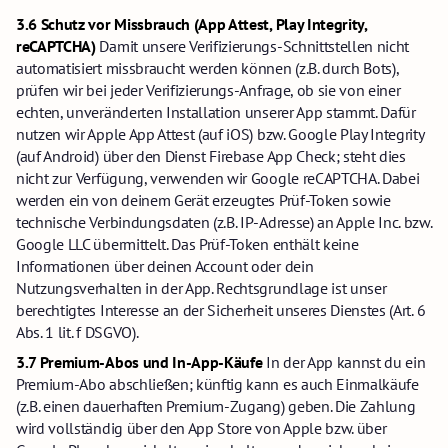
3.6 Schutz vor Missbrauch (App Attest, Play Integrity,
reCAPTCHA)
Damit unsere Verifizierungs-Schnittstellen nicht
automatisiert missbraucht werden können (z.B. durch Bots),
prüfen wir bei jeder Verifizierungs-Anfrage, ob sie von einer
echten, unveränderten Installation unserer App stammt. Dafür
nutzen wir Apple App Attest (auf iOS) bzw. Google Play Integrity
(auf Android) über den Dienst Firebase App Check; steht dies
nicht zur Verfügung, verwenden wir Google reCAPTCHA. Dabei
werden ein von deinem Gerät erzeugtes Prüf-Token sowie
technische Verbindungsdaten (z.B. IP-Adresse) an Apple Inc. bzw.
Google LLC übermittelt. Das Prüf-Token enthält keine
Informationen über deinen Account oder dein
Nutzungsverhalten in der App. Rechtsgrundlage ist unser
berechtigtes Interesse an der Sicherheit unseres Dienstes (Art. 6
Abs. 1 lit. f DSGVO).
3.7 Premium-Abos und In-App-Käufe
In der App kannst du ein
Premium-Abo abschließen; künftig kann es auch Einmalkäufe
(z.B. einen dauerhaften Premium-Zugang) geben. Die Zahlung
wird vollständig über den App Store von Apple bzw. über