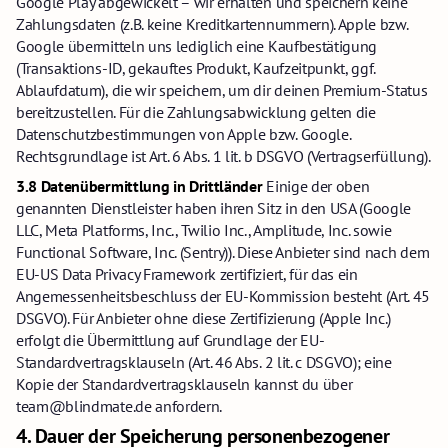
Google Play abgewickelt – wir erhalten und speichern keine
Zahlungsdaten (z.B. keine Kreditkartennummern). Apple bzw.
Google übermitteln uns lediglich eine Kaufbestätigung
(Transaktions-ID, gekauftes Produkt, Kaufzeitpunkt, ggf.
Ablaufdatum), die wir speichern, um dir deinen Premium-Status
bereitzustellen. Für die Zahlungsabwicklung gelten die
Datenschutzbestimmungen von Apple bzw. Google.
Rechtsgrundlage ist Art. 6 Abs. 1 lit. b DSGVO (Vertragserfüllung).
3.8 Datenübermittlung in Drittländer
Einige der oben
genannten Dienstleister haben ihren Sitz in den USA (Google
LLC, Meta Platforms, Inc., Twilio Inc., Amplitude, Inc. sowie
Functional Software, Inc. (Sentry)). Diese Anbieter sind nach dem
EU-US Data Privacy Framework zertifiziert, für das ein
Angemessenheitsbeschluss der EU-Kommission besteht (Art. 45
DSGVO). Für Anbieter ohne diese Zertifizierung (Apple Inc.)
erfolgt die Übermittlung auf Grundlage der EU-
Standardvertragsklauseln (Art. 46 Abs. 2 lit. c DSGVO); eine
Kopie der Standardvertragsklauseln kannst du über
team@blindmate.de anfordern.
4.
Dauer der Speicherung personenbezogener